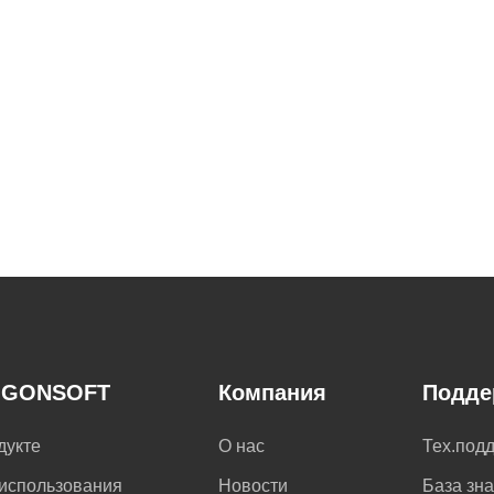
IGONSOFT
Компания
Подде
дукте
О нас
Тех.под
использования
Новости
База зн