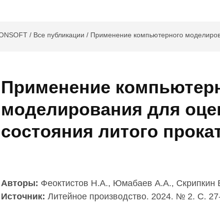
GONSOFT
/
Все публикации /
Применение компьютерного моделирова
ного валка
Применение компьютер
моделирования для оце
состояния литого прока
Авторы:
Феоктистов Н.А., Юмабаев А.А., Скрипкин 
Источник:
Литейное производство. 2024. № 2. С. 27