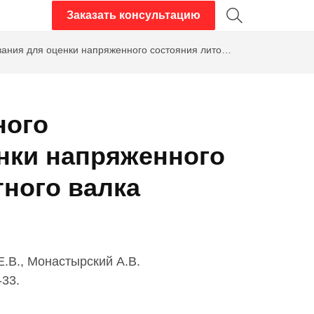
Заказать консультацию
ния для оценки напряженного состояния литого
ного
нки напряженного
тного валка
Е.В., Монастырский А.В.
-33.