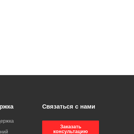
ржка
Связаться с нами
держка
Заказать
консультацию
аний