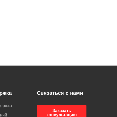
ржка
Связаться с нами
держка
Заказать
консультацию
аний