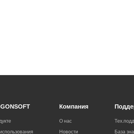
IGONSOFT
Компания
Подде
дукте
О нас
Тех.под
использования
Новости
База зн