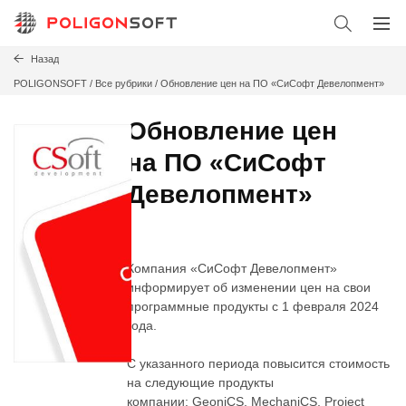
Назад
POLIGONSOFT
/
Все рубрики /
Обновление цен на ПО «СиСофт Девелопмент»
Обновление цен
на ПО «СиСофт
Девелопмент»
Компания «СиСофт Девелопмент»
информирует об изменении цен на свои
программные продукты с 1 февраля 2024
года.
С указанного периода повысится стоимость
на следующие продукты
компании:
GeoniCS
,
MechaniCS
,
Project