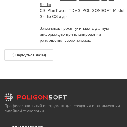
Studio
CS
,
PlanTracer
,
TDMS
,
POLIGONSOFT
,
Model
Studio CS
и др.
Заказчиков просят учитывать данную
информацию при планировании
размещения своих заказов.
Вернуться назад
Профессиональный инструмент для создания и оптимизации
литейной технологии