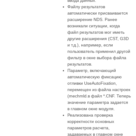
ввода данных.
Файлу результатов
автоматически присваивается
расширение NDS. Ранее
возникали ситуации, когда
файл результатов мог иметь
другие расширения (CST, G3D
и т.д.), например, если
пользователь применил другой
фильтр в окне выбора файла
результатов.
Параметр, включающий
автоматическую фиксацию
отливки UseAutoFixation,
перемещен из файла настроек
(mechmld.в файл *.CNF. Теперь
значение параметра задается
в главном окне модуля.
Реализована проверка
корректности основных
параметров расчета,
задаваемых в главном окне