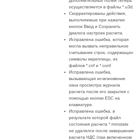
дополнительных полей теперь
осуществляется в файлы *.u3d.
Скорректированы действия,
выполняемые при нажатии
кнопок Ввод и Сохранить
диалога настроек расчета.
Исправлена ошибка, которая
могла вызвать неправильное
считывание строк, содержащих
символы кириллицы, из
файлов *.cnf и *.conf.
Исправлена ошибка,
вызывающая исчезновение
окна просмотра журнала
расчета после его закрытия с
помощью кнопки ESC на
клавиатуре.
Исправлена ошибка, в
результате которой файл
состояния расчета *.mmstate
не удалялся после завершения
расчета НДС (при включенном