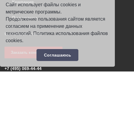
Компания
Сайт использует файлы cookies и
метрические программы.
Поддержка
Продолжение пользования сайтом является
согласием на применение данных
технологий.
Политика использования файлов
Связаться с нами
cookies
.
Заказать консультацию
Соглашаюсь
+7 (495) 069-44-44
poligon@csdev.ru
Политика работы с данными