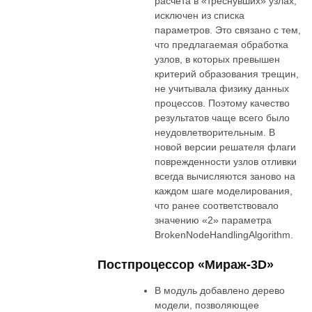
расчета в «треснувших» узлах,
исключен из списка
параметров. Это связано с тем,
что предлагаемая обработка
узлов, в которых превышен
критерий образования трещин,
не учитывала физику данных
процессов. Поэтому качество
результатов чаще всего было
неудовлетворительным. В
новой версии решателя флаги
поврежденности узлов отливки
всегда вычисляются заново на
каждом шаге моделирования,
что ранее соответствовало
значению «2» параметра
BrokenNodeHandlingAlgorithm.
Постпроцессор «Мираж-3D»
В модуль добавлено дерево
модели, позволяющее