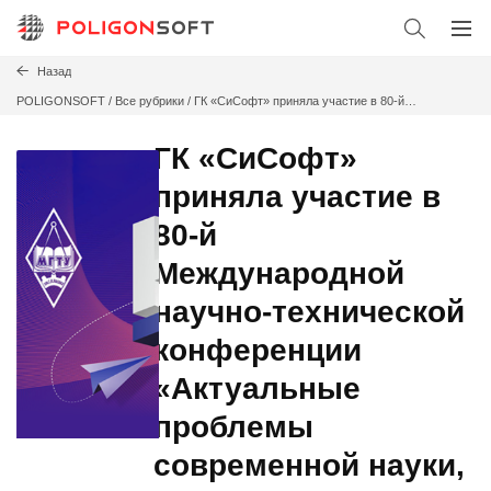
Назад
POLIGONSOFT
/
Все рубрики /
ГК «СиСофт» приняла участие в 80-й
Международной научно-технической конференции «Актуальные проблемы
современной науки, техники и образования»
ГК «СиСофт»
приняла участие в
80-й
Международной
научно-технической
конференции
«Актуальные
проблемы
современной науки,