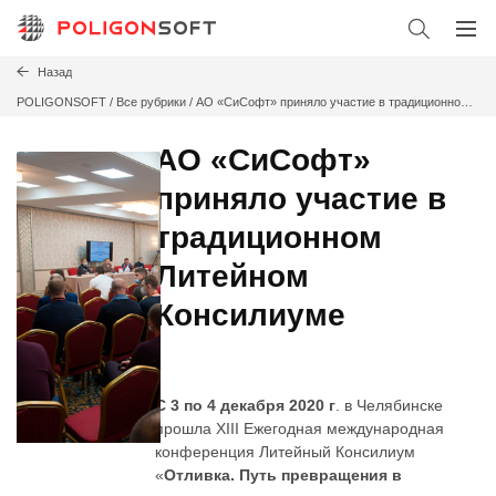
Назад
POLIGONSOFT
/
Все рубрики /
АО «СиСофт» приняло участие в традиционном
Литейном Консилиуме
АО «СиСофт»
приняло участие в
традиционном
Литейном
Консилиуме
С 3 по 4 декабря 2020 г
. в Челябинске
прошла XIII Ежегодная международная
конференция Литейный Консилиум
«
Отливка. Путь превращения в